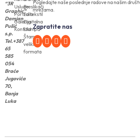
Pogledajte naše poslednje radove na našim druš
“3R
Usluge
Preslikači
mrežama.
Graphic”
Portfolio
za tekstil
Damjan
Galerija
Digitalna
Zapratite nas
Pušić
Kontakt
štampa
s.p.
Štampa
Tel.+387
velikih
65
formata
585
054
Braće
Jugovića
70,
Banja
Luka