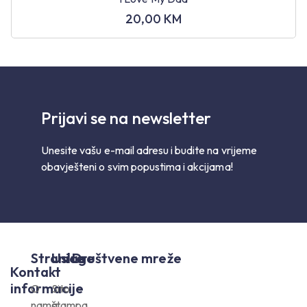
20,00
KM
Prijavi se na newsletter
Unesite vašu e-mail adresu i budite na vrijeme
obavješteni o svim popustima i akcijama!
Stranice
Usluge
Društvene mreže
Kontakt
informacije
O
Sito
nama
štampa