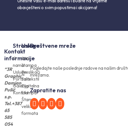
Unesite vašu e-mail adresu i budite na vrijeme
obavješteni o svim popustima i akcijama!
Stranice
Usluge
Društvene mreže
Kontakt
informacije
O
Sito
nama
štampa
Pogledajte naše poslednje radove na našim druš
“3R
Usluge
Preslikači
mrežama.
Graphic”
Portfolio
za tekstil
Damjan
Galerija
Digitalna
Zapratite nas
Pušić
Kontakt
štampa
s.p.
Štampa
Tel.+387
velikih
65
formata
585
054