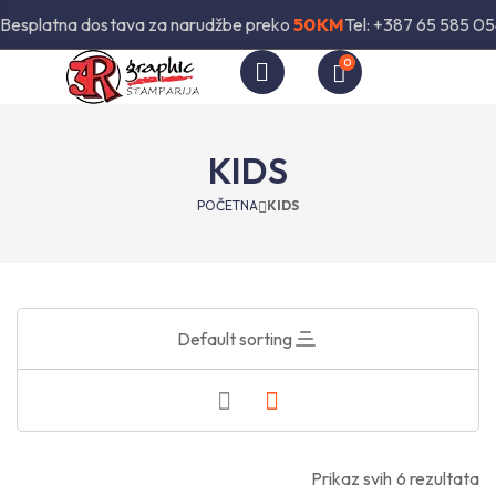
Besplatna dostava za narudžbe preko
50KM
Tel: +387 65 585 05
0
KIDS
POČETNA
KIDS
Default sorting
Prikaz svih 6 rezultata