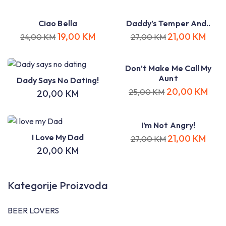
Ciao Bella
Daddy’s Temper And..
19,00
KM
21,00
KM
24,00
KM
27,00
KM
Don’t Make Me Call My
Aunt
Dady Says No Dating!
20,00
KM
25,00
KM
20,00
KM
I’m Not Angry!
I Love My Dad
21,00
KM
27,00
KM
20,00
KM
Kategorije Proizvoda
BEER LOVERS