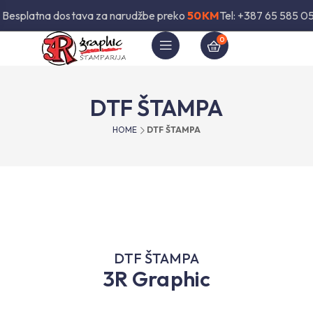
Besplatna dostava za narudžbe preko
50KM
Tel: +387 65 585 0
0
DTF ŠTAMPA
HOME
DTF ŠTAMPA
DTF ŠTAMPA
3R Graphic