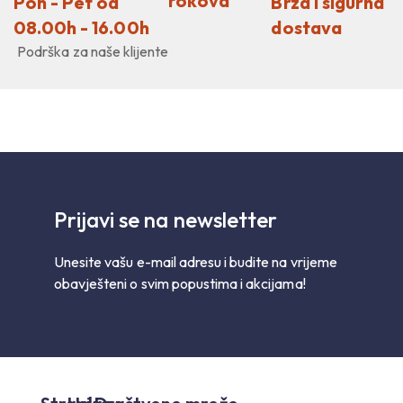
rokova
Pon - Pet od
Brza i sigurna
08.00h - 16.00h
dostava
Podrška za naše klijente
Prijavi se na newsletter
Unesite vašu e-mail adresu i budite na vrijeme
obavješteni o svim popustima i akcijama!