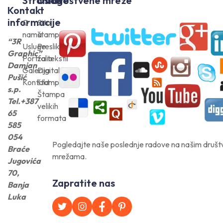
Stranice
Usluge
Društvene mreže
Kontakt
informacije
O
Sito
nama
štampa
“3R
Usluge
Preslikači
Graphic”
Portfolio
za tekstil
Damjan
Galerija
Digitalna
Pušić
Kontakt
štampa
s.p.
Štampa
Tel.+387
velikih
65
formata
585
054
Pogledajte naše poslednje radove na našim druš
Braće
mrežama.
Jugovića
70,
Zapratite nas
Banja
Luka