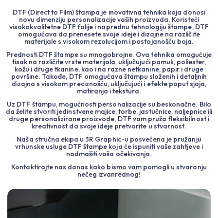
DTF (Direct to Film) štampa je inovativna tehnika koja donosi
novu dimenziju personalizacije vaših proizvoda. Koristeći
visokokvalitetne DTF folije i naprednu tehnologiju štampe, DTF
omogućava da prenesete svoje ideje i dizajne na različite
materijale s visokom rezolucijom i postojanošću boja.
Prednosti DTF štampe su mnogobrojne. Ova tehnika omogućuje
tisak na različite vrste materijala, uključujući pamuk, poliester,
kožu i druge tkanine, kao i na razne netkanine, papir i druge
površine. Takođe, DTF omogućava štampu složenih i detaljnih
dizajna s visokom preciznošću, uključujući i efekte poput sjaja,
matiranja i tekstura.
Uz DTF štampu, mogućnosti personalizacije su beskonačne. Bilo
da želite stvoriti jedinstvene majice, torbe, jastučnice, naljepnice ili
druge personalizirane proizvode, DTF vam pruža fleksibilnost i
kreativnost da svoje ideje pretvorite u stvarnost.
Naša stručna ekipa u 3R Graphic-u posvećena je pružanju
vrhunske usluge DTF štampe koja će ispuniti vaše zahtjeve i
nadmašiti vaša očekivanja.
Kontaktirajte nas danas kako bismo vam pomogli u stvaranju
nečeg izvanrednog!