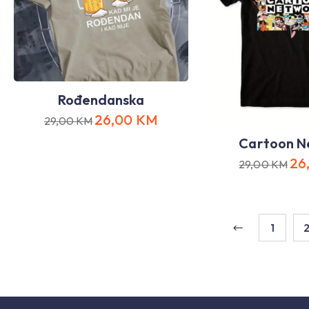
Rođendanska
26,00
KM
29,00
KM
Cartoon N
26
29,00
KM
1