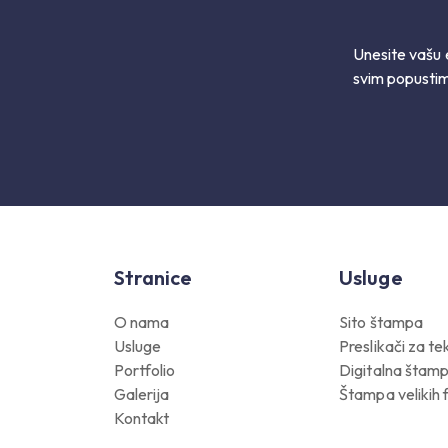
Unesite vašu 
svim popustim
Stranice
Usluge
O nama
Sito štampa
Usluge
Preslikači za tek
Portfolio
Digitalna štam
Galerija
Štampa velikih
Kontakt