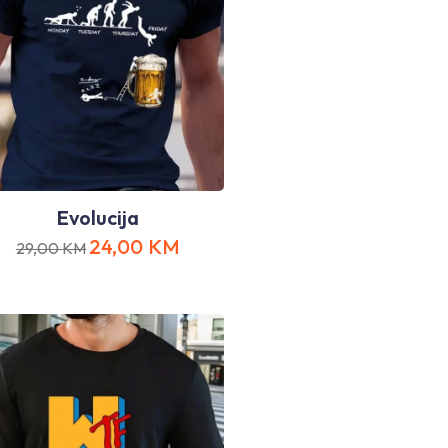
Evolucija
24,00
KM
29,00
KM