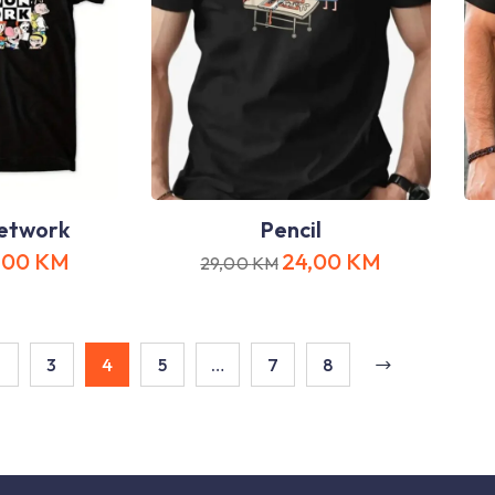
etwork
Pencil
,00
KM
24,00
KM
29,00
KM
2
3
4
5
…
7
8