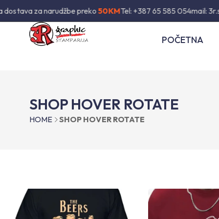
dostava za narudžbe preko
50KM
Tel: +387 65 585 054
mail: 3r.
POČETNA
SHOP HOVER ROTATE
HOME
SHOP HOVER ROTATE