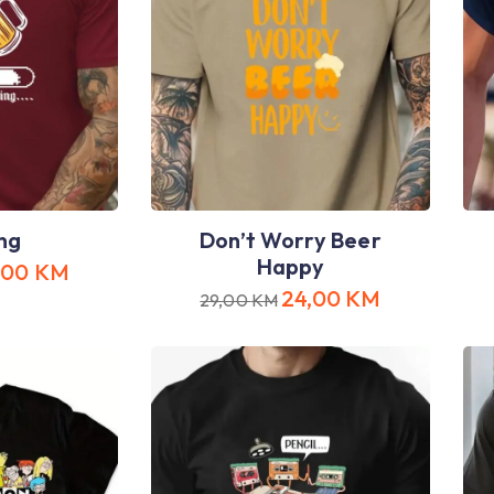
ng
Don’t Worry Beer
Happy
,00
KM
24,00
KM
29,00
KM