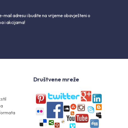
e-mail adresu i budite na vrijeme obavješteni o
a i akcijama!
Društvene mreže
stil
pa
 formata