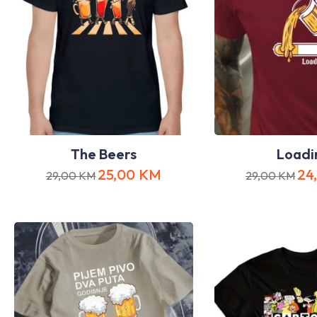
The Beers
Loadi
25,00
KM
24
29,00
KM
29,00
KM