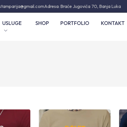
stamparija@gmail.com
Adresa: Braće Jugovića 70, Banja Luka
USLUGE
SHOP
PORTFOLIO
KONTAKT