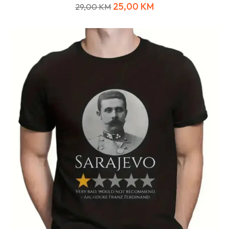
25,00
KM
29,00
KM