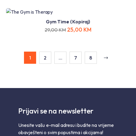
Gym Time (Kopiraj)
25,00
KM
29,00
KM
1
2
…
7
8
Prijavi se na newsletter
Unesite vašu e-mail adresu i budite na vrijeme
obavješteni o svim popustima i akcijama!