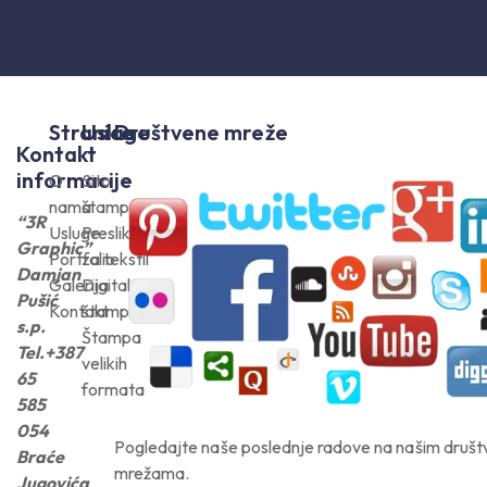
Stranice
Usluge
Društvene mreže
Kontakt
informacije
O
Sito
nama
štampa
“3R
Usluge
Preslikači
Graphic”
Portfolio
za tekstil
Damjan
Galerija
Digitalna
Pušić
Kontakt
štampa
s.p.
Štampa
Tel.+387
velikih
65
formata
585
054
Pogledajte naše poslednje radove na našim druš
Braće
mrežama.
Jugovića