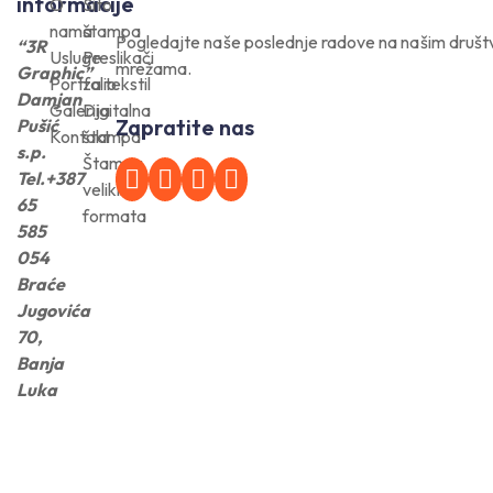
informacije
O
Sito
nama
štampa
Pogledajte naše poslednje radove na našim druš
“3R
Usluge
Preslikači
mrežama.
Graphic”
Portfolio
za tekstil
Damjan
Galerija
Digitalna
Zapratite nas
Pušić
Kontakt
štampa
s.p.
Štampa
Tel.+387
velikih
65
formata
585
054
Braće
Jugovića
70,
Banja
Luka