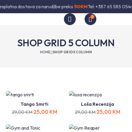
esplatna dostava za narudžbe preko
50KM
Tel: +387 65 585 054
0
SHOP GRID 5 COLUMN
HOME
SHOP GRID 5 COLUMN
Tango Smrti
Loša Recenzija
25,00
KM
25,00
KM
29,00
KM
29,00
KM