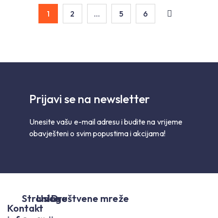
1
2
…
5
6
Prijavi se na newsletter
Unesite vašu e-mail adresu i budite na vrijeme
obavješteni o svim popustima i akcijama!
Stranice
Usluge
Društvene mreže
Kontakt