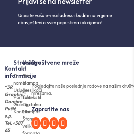
Prijavi se na newsletter
Unesite vašu e-mail adresu i budite na vrijeme
obavješteni o svim popustima i akcijama!
Stranice
Usluge
Društvene mreže
Kontakt
informacije
O
Sito
nama
štampa
Pogledajte naše poslednje radove na našim druš
“3R
Usluge
Preslikači
mrežama.
Graphic”
Portfolio
za tekstil
Damjan
Galerija
Digitalna
Zapratite nas
Pušić
Kontakt
štampa
s.p.
Štampa
Tel.+387
velikih
65
formata