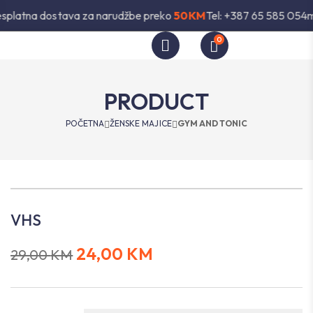
splatna dostava za narudžbe preko
50KM
Tel: +387 65 585 054
m
0
PRODUCT
POČETNA
ŽENSKE MAJICE
GYM AND TONIC
VHS
24,00
KM
29,00
KM